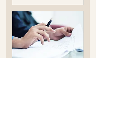
STEP0｜会食で信頼
が目減りするポイン
トを知る第一印象診
断
会食・紹介・商談の場で、 ど
こで印象が揺らぎやすいのか
どの瞬間に安心感が途切れやす
いのか を見える形にする、90
分の診断セッションです。