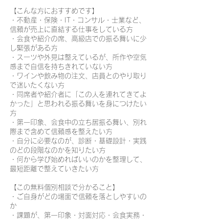
【こんな方におすすめです】
・不動産・保険・IT・コンサル・士業など、
信頼が売上に直結する仕事をしている方
・会食や紹介の席、高級店での振る舞いに少
し緊張がある方
・スーツや外見は整えているが、所作や空気
感まで自信を持ちきれていない方
・ワインや飲み物の注文、店員とのやり取り
で迷いたくない方
・同席者や紹介者に「この人を連れてきてよ
かった」と思われる振る舞いを身につけたい
方
・第一印象、会食中の立ち居振る舞い、別れ
際まで含めて信頼感を整えたい方
・自分に必要なのが、診断・基礎設計・実践
のどの段階なのかを知りたい方
・何から学び始めればいいのかを整理して、
最短距離で整えていきたい方
【この無料個別相談で分かること】
・ご自身がどの場面で信頼を落としやすいの
か
・課題が、第一印象・対面対応・会食実務・