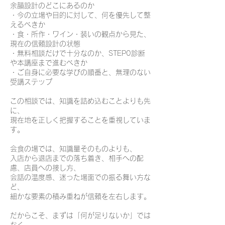
余韻設計のどこにあるのか
・今の立場や目的に対して、何を優先して整
えるべきか
・食・所作・ワイン・装いの観点から見た、
現在の信頼設計の状態
・無料相談だけで十分なのか、STEP0診断
や本講座まで進むべきか
・ご自身に必要な学びの順番と、無理のない
受講ステップ
この相談では、知識を詰め込むことよりも先
に、
現在地を正しく把握することを重視していま
す。
会食の場では、知識量そのものよりも、
入店から退店までの落ち着き、相手への配
慮、店員への接し方、
会話の温度感、迷った場面での振る舞い方な
ど、
細かな要素の積み重ねが信頼を左右します。
だからこそ、まずは「何が足りないか」では
なく、