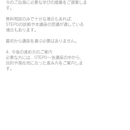
今のご自身に必要な学びの順番をご提案しま
す。
無料相談のみで十分な場合もあれば、
STEP0の診断や本講座の受講が適している
場合もあります。
最初から講座を選ぶ必要はありません。
4. 今後の進め方のご案内
必要な方には、STEP0〜各講座の中から、
目的や現在地に合った進み方をご案内しま
す。
継続講座は開講時期が限られるものもあるた
め、
状況によっては事前申し込みのご案内も可能
です。
※45分オンラインで実施いたします。
※売り込みや無理な勧誘は一切ありません。
※まずは現在地を確認したい方も、安心して
お申し込みいただけます。